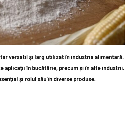
 versatil și larg utilizat în industria alimentară.
plicații în bucătărie, precum și în alte industrii.
ențial și rolul său în diverse produse.