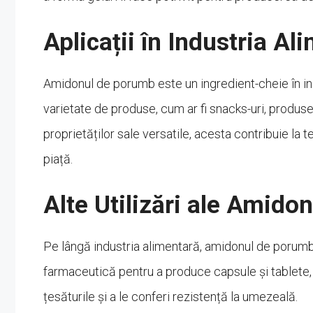
Aplicații în Industria Al
Amidonul de porumb este un ingredient-cheie în indu
varietate de produse, cum ar fi snacks-uri, produse 
proprietăților sale versatile, acesta contribuie la t
piață.
Alte Utilizări ale Amid
Pe lângă industria alimentară, amidonul de porumb ar
farmaceutică pentru a produce capsule și tablete, iar
țesăturile și a le conferi rezistență la umezeală.