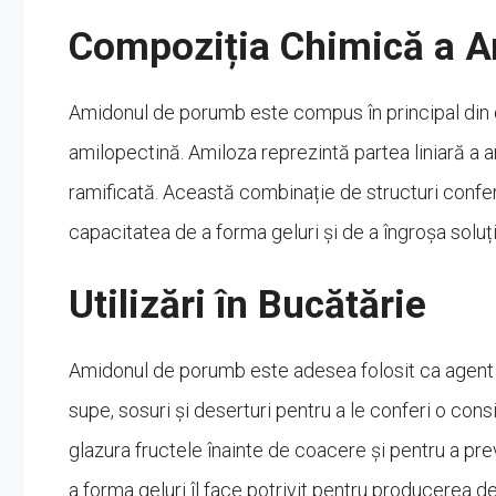
Compoziția Chimică a 
Amidonul de porumb este compus în principal din d
amilopectină. Amiloza reprezintă partea liniară a 
ramificată. Această combinație de structuri confer
capacitatea de a forma geluri și de a îngroșa soluți
Utilizări în Bucătărie
Amidonul de porumb este adesea folosit ca agent d
supe, sosuri și deserturi pentru a le conferi o co
glazura fructele înainte de coacere și pentru a pr
a forma geluri îl face potrivit pentru producerea de j