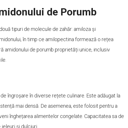
Amidonului de Porumb
ouă tipuri de molecule de zahăr: amiloza și
amidonului, în timp ce amilopectina formează o rețea
ă amidonului de porumb proprietăți unice, inclusiv
ile.
e îngroșare în diverse rețete culinare. Este adăugat la
nsistență mai densă. De asemenea, este folosit pentru a
eveni înghețarea alimentelor congelate. Capacitatea sa de
eleuri și dulciuri.