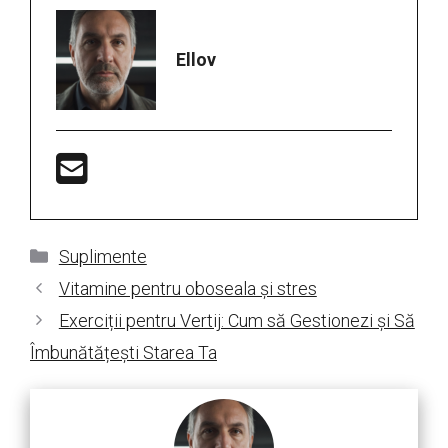
Ellov
Categorii
Suplimente
Vitamine pentru oboseala și stres
Exerciții pentru Vertij: Cum să Gestionezi și Să
Îmbunătățești Starea Ta