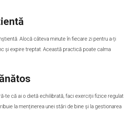
tientă
știentă. Alocă câteva minute în fiecare zi pentru a-ți
dânc și expire treptat. Această practică poate calma
sănătos
te că ai o dietă echilibrată, faci exerciții fizice regulat
ibuie la menținerea unei stări de bine și la gestionarea