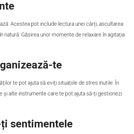
ante
axează. Acestea pot include lectura unei cărți, ascultarea
în natură. Găsirea unor momente de relaxare în agitația
organizează-te
ilor te pot ajuta să eviți situațiile de stres inutile. În
re și alte instrumente care te pot ajuta să-ți gestionezi
-ți sentimentele