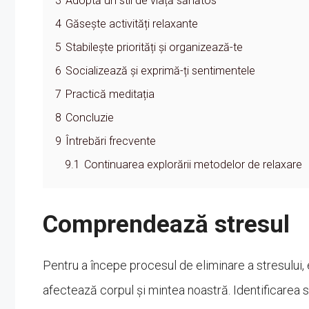
3
Adoptă un stil de viață sănătos
4
Găsește activități relaxante
5
Stabilește priorități și organizează-te
6
Socializează și exprimă-ți sentimentele
7
Practică meditația
8
Concluzie
9
Întrebări frecvente
9.1
Continuarea explorării metodelor de relaxare
Comprendează stresul
Pentru a începe procesul de eliminare a stresului
afectează corpul și mintea noastră. Identificarea