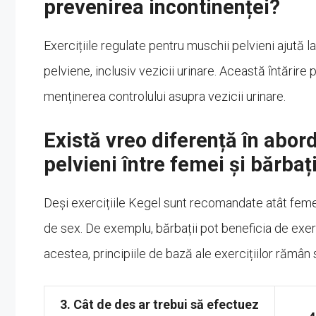
prevenirea incontinenței?
Exercițiile regulate pentru muschii pelvieni ajută l
pelviene, inclusiv vezicii urinare. Această întărire 
menținerea controlului asupra vezicii urinare.
Există vreo diferență în abor
pelvieni între femei și bărbaț
Deși exercițiile Kegel sunt recomandate atât femeil
de sex. De exemplu, bărbații pot beneficia de exerc
acestea, principiile de bază ale exercițiilor rămân
3. Cât de des ar trebui să efectuez