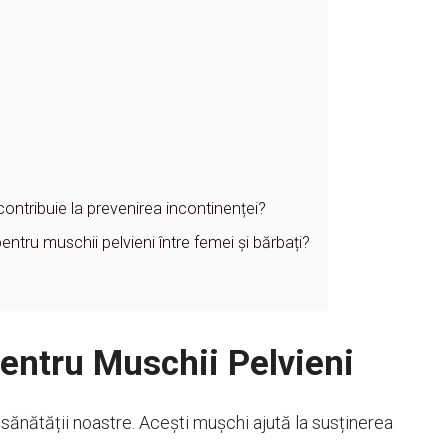
contribuie la prevenirea incontinenței?
pentru muschii pelvieni între femei și bărbați?
pentru Muschii Pelvieni
 sănătății noastre. Acești mușchi ajută la susținerea