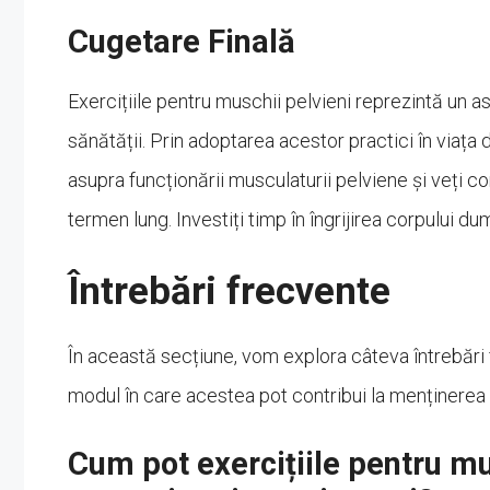
Cugetare Finală
Exercițiile pentru muschii pelvieni reprezintă un asp
sănătății. Prin adoptarea acestor practici în viața 
asupra funcționării musculaturii pelviene și veți 
termen lung. Investiți timp în îngrijirea corpului d
Întrebări frecvente
În această secțiune, vom explora câteva întrebări 
modul în care acestea pot contribui la menținerea 
Cum pot exercițiile pentru mu