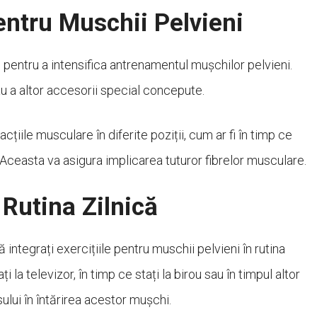
entru Muschii Pelvieni
i pentru a intensifica antrenamentul mușchilor pelvieni.
u a altor accesorii special concepute.
țiile musculare în diferite poziții, cum ar fi în timp ce
. Aceasta va asigura implicarea tuturor fibrelor musculare.
n Rutina Zilnică
integrați exercițiile pentru muschii pelvieni în rutina
ți la televizor, în timp ce stați la birou sau în timpul altor
ului în întărirea acestor mușchi.