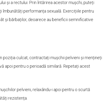
ului și a rectului. Prin întărirea acestor mușchi, puteți
i îmbunătăți performanța sexuală. Exercițiile pentru
ât și bărbaților, deoarece au beneficii semnificative
 în poziția culcat, contractați mușchii pelvieni și mențineți
vă apoi pentru o perioadă similară. Repetați acest
mușchilor pelvieni, relaxându-i apoi pentru o scurtă
tăți rezistența.