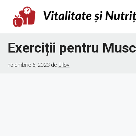
Sari
la
conținut
Exerciții pentru Musc
noiembrie 6, 2023
de
Ellov