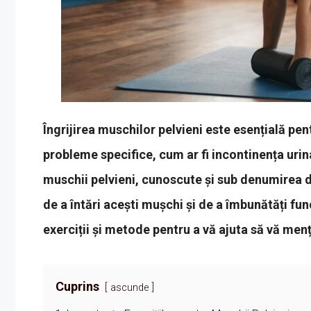
Îngrijirea muschilor pelvieni este esențială pe
probleme specifice, cum ar fi incontinența urina
muschii pelvieni, cunoscute și sub denumirea de
de a întări acești mușchi și de a îmbunătăți fun
exerciții și metode pentru a vă ajuta să vă men
Cuprins
ascunde