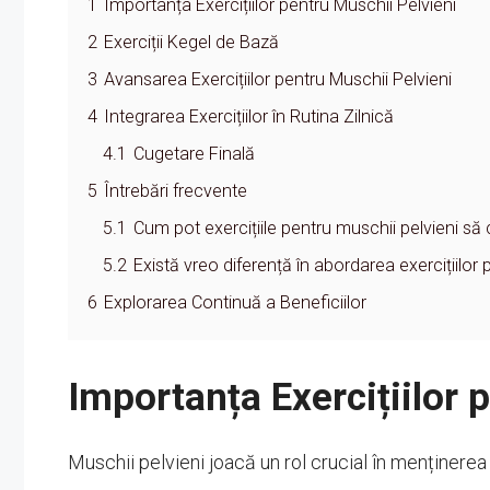
1
Importanța Exercițiilor pentru Muschii Pelvieni
2
Exerciții Kegel de Bază
3
Avansarea Exercițiilor pentru Muschii Pelvieni
4
Integrarea Exercițiilor în Rutina Zilnică
4.1
Cugetare Finală
5
Întrebări frecvente
5.1
Cum pot exercițiile pentru muschii pelvieni să 
5.2
Există vreo diferență în abordarea exercițiilor 
6
Explorarea Continuă a Beneficiilor
Importanța Exercițiilor 
Muschii pelvieni joacă un rol crucial în menținerea