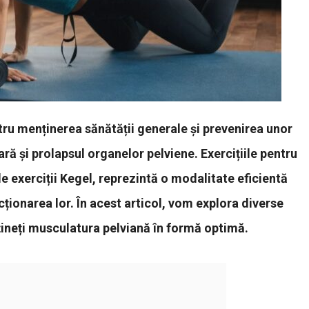
ntru menținerea sănătății generale și prevenirea unor
ră și prolapsul organelor pelviene. Exercițiile pentru
 exerciții Kegel, reprezintă o modalitate eficientă
cționarea lor. În acest articol, vom explora diverse
țineți musculatura pelviană în formă optimă.