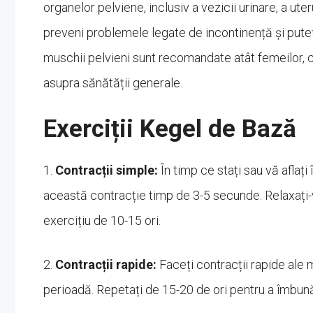
organelor pelviene, inclusiv a vezicii urinare, a uter
preveni problemele legate de incontinență și puteț
muschii pelvieni sunt recomandate atât femeilor, c
asupra sănătății generale.
Exerciții Kegel de Bază
1.
Contracții simple:
În timp ce stați sau vă aflați
această contracție timp de 3-5 secunde. Relaxați-
exercițiu de 10-15 ori.
2.
Contracții rapide:
Faceți contracții rapide ale 
perioadă. Repetați de 15-20 de ori pentru a îmbună