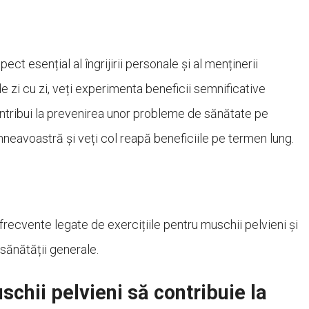
ect esențial al îngrijirii personale și al menținerii
de zi cu zi, veți experimenta beneficii semnificative
contribui la prevenirea unor probleme de sănătate pe
umneavoastră și veți col reapă beneficiile pe termen lung.
frecvente legate de exercițiile pentru muschii pelvieni și
sănătății generale.
schii pelvieni să contribuie la