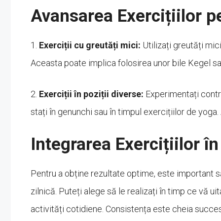
Avansarea Exercițiilor p
1.
Exerciții cu greutăți mici:
Utilizați greutăți mic
Aceasta poate implica folosirea unor bile Kegel sa
2.
Exerciții în poziții diverse:
Experimentați contrac
stați în genunchi sau în timpul exercițiilor de yoga
Integrarea Exercițiilor î
Pentru a obține rezultate optime, este important să 
zilnică. Puteți alege să le realizați în timp ce vă uita
activități cotidiene. Consistența este cheia succes