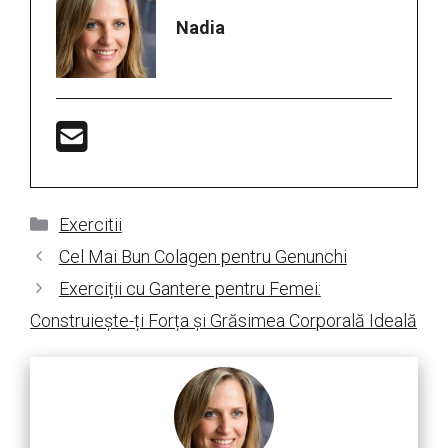
Nadia
Categorii
Exercitii
Cel Mai Bun Colagen pentru Genunchi
Exerciții cu Gantere pentru Femei:
Construiește-ți Forța și Grăsimea Corporală Ideală