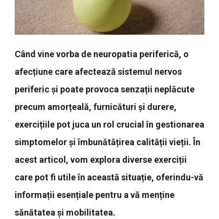
Când vine vorba de neuropatia periferică, o
afecțiune care afectează sistemul nervos
periferic și poate provoca senzații neplăcute
precum amorțeală, furnicături și durere,
exercițiile pot juca un rol crucial în gestionarea
simptomelor și îmbunătățirea calității vieții. În
acest articol, vom explora diverse exerciții
care pot fi utile în această situație, oferindu-vă
informații esențiale pentru a vă menține
sănătatea și mobilitatea.