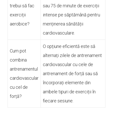
trebui să fac
sau 75 de minute de exerciții
exerciții
intense pe săptămână pentru
aerobice?
menținerea sănătății
cardiovasculare.
O opțiune eficientă este să
Cum pot
alternați zilele de antrenament
combina
cardiovascular cu cele de
antrenamentul
antrenament de forță sau să
cardiovascular
încorporați elemente din
cu cel de
ambele tipuri de exerciții în
forță?
fiecare sesiune.