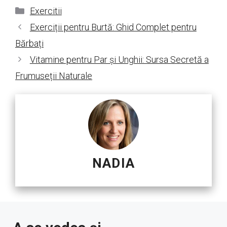
Categorii
Exercitii
Exerciții pentru Burtă: Ghid Complet pentru
Bărbați
Vitamine pentru Par și Unghii: Sursa Secretă a
Frumuseții Naturale
NADIA