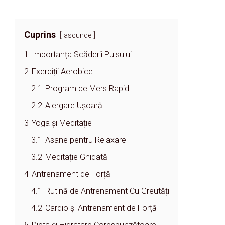
Cuprins
ascunde
1
Importanța Scăderii Pulsului
2
Exerciții Aerobice
2.1
Program de Mers Rapid
2.2
Alergare Ușoară
3
Yoga și Meditație
3.1
Asane pentru Relaxare
3.2
Meditație Ghidată
4
Antrenament de Forță
4.1
Rutină de Antrenament Cu Greutăți
4.2
Cardio și Antrenament de Forță