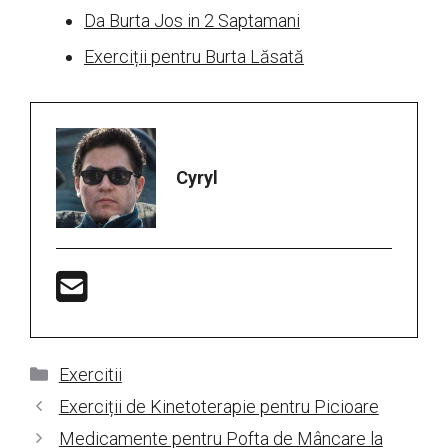
Da Burta Jos in 2 Saptamani
Exerciții pentru Burta Lăsată
Cyryl
Categorii
Exercitii
Exerciții de Kinetoterapie pentru Picioare
Medicamente pentru Pofta de Mâncare la