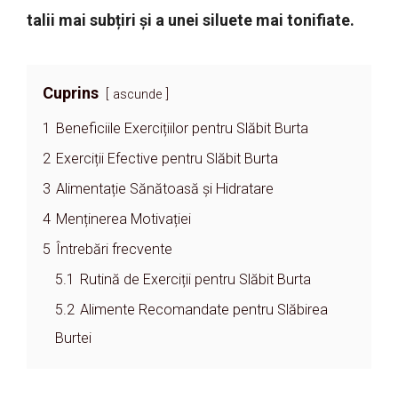
talii mai subțiri și a unei siluete mai tonifiate.
Cuprins
ascunde
1
Beneficiile Exercițiilor pentru Slăbit Burta
2
Exerciții Efective pentru Slăbit Burta
3
Alimentație Sănătoasă și Hidratare
4
Menținerea Motivației
5
Întrebări frecvente
5.1
Rutină de Exerciții pentru Slăbit Burta
5.2
Alimente Recomandate pentru Slăbirea
Burtei