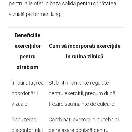
pentru a le oferi o bază solidă pentru sănătatea
vizuală pe termen lung.
Beneficiile
exercițiilor
Cum să încorporați exercițiile
pentru
în rutina zilnică
strabism
Îmbunătățirea
Stabiliți momente regulate
coordonării
pentru exerciții, precum după
vizuale
trezire sau înainte de culcare.
Reduzerea
Combinați exercițiile cu tehnici
disconfortului
de relaxare oculară pentru