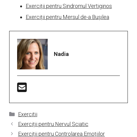
Exerciții pentru Sindromul Vertiginos
Exerciții pentru Mersul de-a Bușilea
Nadia
Categorii
Exercitii
Exerciții pentru Nervul Sciatic
Exerciții pentru Controlarea Emoțiilor